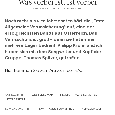
Was vorbei ist, ist vorbei
twitter
facebook
instagram
linkedin
email
phone
amazon
xing
VERÖFFENTLICHT 16. DEZEMBER 2019
Nach mehr als vier Jahrzehnten hört die „Erste
Allgemeine Verunsicherung“ auf, eine der
erfolgreichsten Bands aus Österreich. Das
Vermächtnis ist groß – denn sie hat immer
mehrere Lager bedient. Philipp Krohn und ich
haben sich mit dem Songwriter und Kopf der
Gruppe, Thomas Spitzer, getroffen.
Hier kommen Sie zum Artikel in der F.A.Z.
KATEGORIEN:
GESELLSCHAFT
MUSIK
WAS SONST SO
INTERESSIERT
SCHLAGWÖRTER:
EAV
KlausEberhartinger
ThomasSpitzer