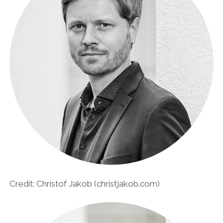
twitter
facebook
instagram
linkedin
email
phone
amazon
xing
Credit: Christof Jakob (christjakob.com)