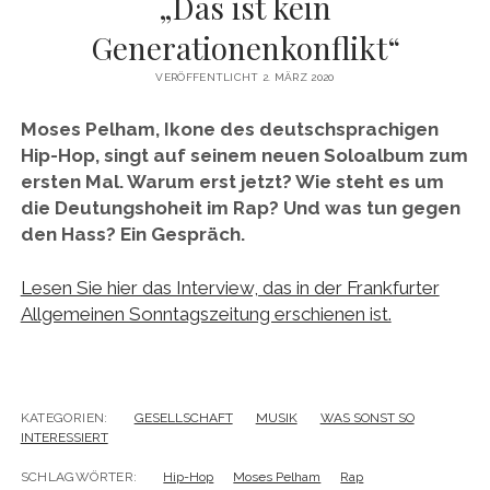
„Das ist kein
twitter
facebook
instagram
linkedin
email
phone
amazon
xing
Generationenkonflikt“
VERÖFFENTLICHT 2. MÄRZ 2020
Moses Pelham, Ikone des deutschsprachigen
Hip-Hop, singt auf seinem neuen Soloalbum zum
ersten Mal. Warum erst jetzt? Wie steht es um
die Deutungshoheit im Rap? Und was tun gegen
den Hass? Ein Gespräch.
Lesen Sie hier das Interview, das in der Frankfurter
Allgemeinen Sonntagszeitung erschienen ist.
KATEGORIEN:
GESELLSCHAFT
MUSIK
WAS SONST SO
INTERESSIERT
SCHLAGWÖRTER:
Hip-Hop
Moses Pelham
Rap