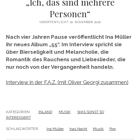
„Ich, das sind mehrere
twitter
facebook
instagram
linkedin
email
phone
amazon
xing
Personen“
VERÖFFENTLICHT 20. NOVEMBER 2020
Nach vier Jahren Pause veröffentlicht Ina Müller
ihr neues Album „55“. Im Interview spricht sie
über Bierseligkeit und Melancholie, die
Romantik des Rauchens und Liebeslieder, die
nur noch von der Vergangenheit handeln.
Interview in der F.A.Z. (mit Oliver Georgi zusammen)
KATEGORIEN:
INLAND
MUSIK
WAS SONST SO
INTERESSIERT
SCHLAGWÖRTER:
Ina Müller
Inas Nacht
Musik
Pop