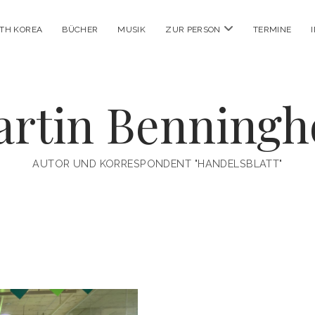
Menü
RTH KOREA
BÜCHER
MUSIK
ZUR PERSON
TERMINE
öffnen
rtin Benningh
AUTOR UND KORRESPONDENT "HANDELSBLATT"