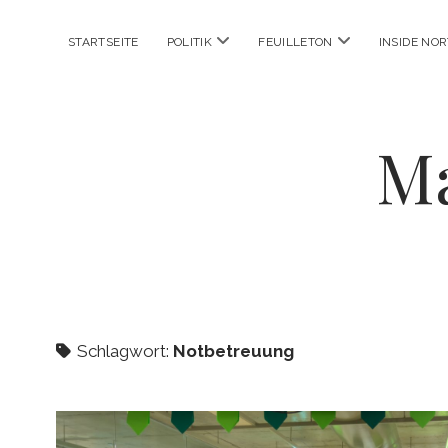
Menü
Menü
STARTSEITE
POLITIK
FEUILLETON
INSIDE NO
öffnen
öffnen
Ma
Schlagwort:
Notbetreuung