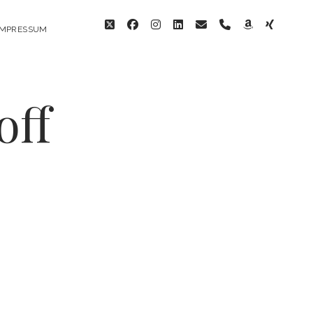
twitter
facebook
instagram
linkedin
email
phone
amazon
xing
IMPRESSUM
off