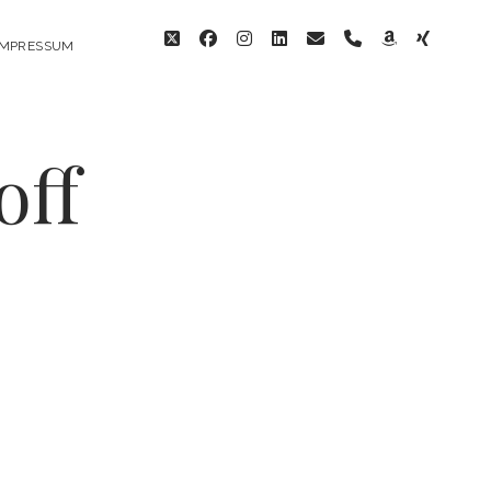
twitter
facebook
instagram
linkedin
email
phone
amazon
xing
IMPRESSUM
off