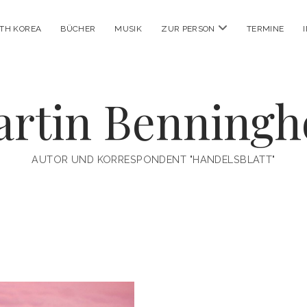
Menü
RTH KOREA
BÜCHER
MUSIK
ZUR PERSON
TERMINE
öffnen
rtin Benningh
AUTOR UND KORRESPONDENT "HANDELSBLATT"